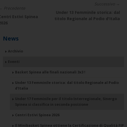
Successivo →
← Precedente
Under 13 Femminile storica: dal
Centri Estivi Spinea
titolo Regionale al Podio d'Italia
2026
News
Archivio
Eventi
Basket Spinea alle finali nazionali 3x3 !
Under 13 Femminile storica: dal titolo Regionale al Podio
d'Italia
Under 17 Femminile per il titolo Interregionale, Sinergo
Spinea si classifica in seconda posizione
Centri Estivi Spinea 2026
Il Minibasket Spinea ottiene la Certificazione di Qualità FIP