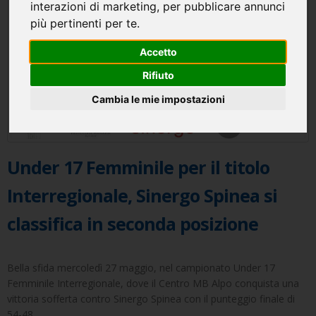
interazioni di marketing
,
per pubblicare annunci
più pertinenti per te
.
Accetto
Rifiuto
Cambia le mie impostazioni
Under 17 Femminile per il titolo
Interregionale, Sinergo Spinea si
classifica in seconda posizione
Bella sfida mercoledì 27 maggio, nel campionato Under 17
Femminile Interregionale, dove il Centro MB Alpo conquista una
vittoria sofferta contro Sinergo Spinea con il punteggio finale di
54-48.