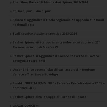
RoadShow Basket & Minibasket Spinea 2023-2024
Chi ha di piu' ... dia di piu'
Spinea si aggiudica il titolo regionale ed approda alle finali
nazionali 3 x 3
Staff tecnico stagione sportiva 2023-2024
Basket Spinea vittorioso in entrambe le categorie al 27°
Torneo Leoncino di Mestre VE
Basket Spinea si Aggiudica il Torneo Bassetto di Favaro -
categoria Esordienti
Under 14 Elite secondi classificati assoluti in Regione
Veneto e Trentino alto Adige
Final4 UNDER 14 FEMMINILE - Palestra Pascoli sabato 27.05 e
domenica 28.05
Basket Spinea alza la Coppa al Torneo di Pesaro
GRAZIE COACH !!!