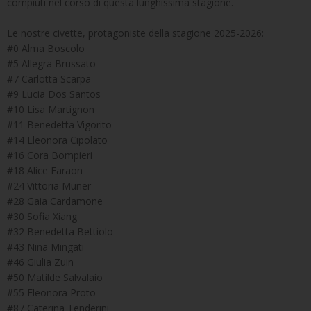
compiuti nel corso di questa lunghissima stagione.
Le nostre civette, protagoniste della stagione 2025-2026:
#0 Alma Boscolo
#5 Allegra Brussato
#7 Carlotta Scarpa
#9 Lucia Dos Santos
#10 Lisa Martignon
#11 Benedetta Vigorito
#14 Eleonora Cipolato
#16 Cora Bompieri
#18 Alice Faraon
#24 Vittoria Muner
#28 Gaia Cardamone
#30 Sofia Xiang
#32 Benedetta Bettiolo
#43 Nina Mingati
#46 Giulia Zuin
#50 Matilde Salvalaio
#55 Eleonora Proto
#87 Caterina Tenderini