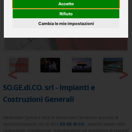
Accetto
Rifiuto
Cambia le mie impostazioni
<
>
SO.GE.di.CO. srl - Impianti e
Costruzioni Generali
Minibasket Spinea è lieta di annunciare l’avvenuto accordo di
sponsorizzazione con la ditta
SO.GE.di.CO.
, azienda leader nella
costruzione, installazione, manutenzione ed assistenza di impianti