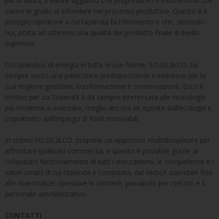
più di allora, il valore aggiunto che proponiamo è il know-how che
siamo in grado di infondere nel processo produttivo. Questo è il
principio ispiratore a cui l’azienda fa riferimento e che, secondo
noi, porta ad ottenere una qualità del prodotto finale di livello
superiore.
Occupandosi di energia in tutte le sue forme, SO.GE.di.CO. ha
sempre avuto una particolare predisposizione e interesse per la
sua migliore gestione, trasformazione e conservazione. Ecco il
motivo per cui l’azienda è da sempre interessata alle tecnologie
più moderne e avanzate, meglio ancora se ispirate dall’ecologia e
soprattutto dall’impiego di fonti rinnovabili.
In sintesi SO.GE.di.CO. propone un approccio multidisciplinare per
affrontare qualsiasi commessa, e questo è possibile grazie al
collaudato funzionamento di tutti i meccanismi, le competenze e i
valori umani di cui l’azienda è composta, dal vertice aziendale fino
alle maestranze operative in cantiere, passando per i tecnici e il
personale amministrativo.
CONTATTI